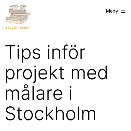
Hoppa
Studentnanny.se
Meny
till
innehåll
Tips inför
projekt med
målare i
Stockholm